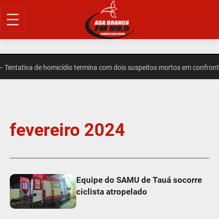
entativa de homicídio termina com dois suspeitos mortos em confront
fevereiro 2024
Equipe do SAMU de Tauá socorre
ciclista atropelado