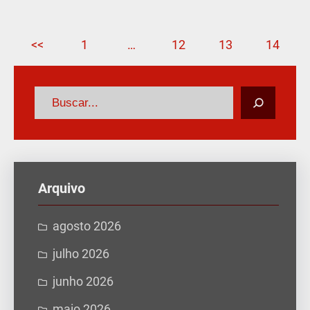
<<
1
…
12
13
14
P
e
s
q
u
Arquivo
i
s
agosto 2026
a
julho 2026
r
junho 2026
maio 2026