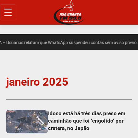
Usuários relatam que WhatsApp suspendeu contas sem aviso prévio
janeiro 2025
Idoso está há três dias preso em
caminhão que foi ‘engolido’ por
cratera, no Japão