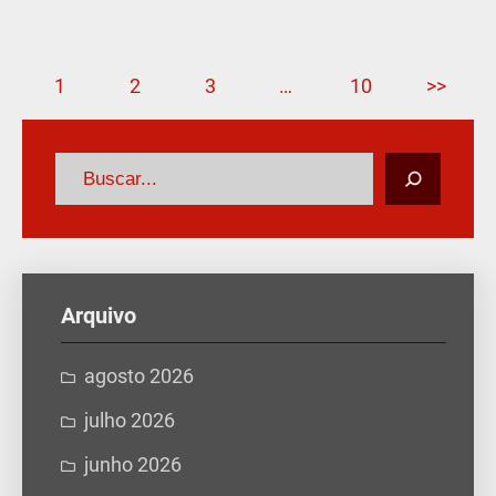
1
2
3
…
10
>>
P
e
s
q
u
Arquivo
i
s
agosto 2026
a
julho 2026
r
junho 2026