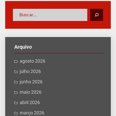
P
e
s
q
u
Arquivo
i
s
agosto 2026
a
julho 2026
r
junho 2026
maio 2026
abril 2026
março 2026