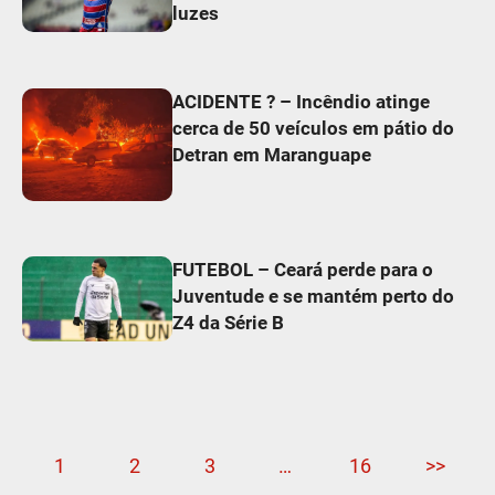
luzes
ACIDENTE ? – Incêndio atinge
cerca de 50 veículos em pátio do
Detran em Maranguape
FUTEBOL – Ceará perde para o
Juventude e se mantém perto do
Z4 da Série B
1
2
3
…
16
>>