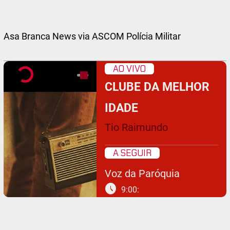
Asa Branca News via ASCOM Polícia Militar
AO VIVO
CLUBE DA MELHOR
IDADE
Tio Raimundo
A SEGUIR
Voz da Paróquia
schedule
9:00: