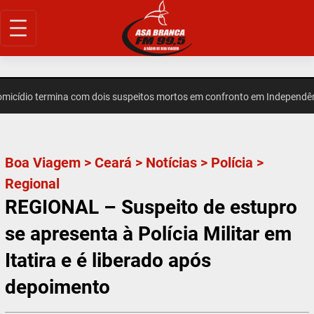
Pular
para
o
conteúdo
ídio termina com dois suspeitos mortos em confronto em Independênci
Boa Viagem
>
Ceará
>
Notícias
>
Polícia
>
Regional
REGIONAL – Suspeito de estupro
se apresenta à Polícia Militar em
Itatira e é liberado após
depoimento