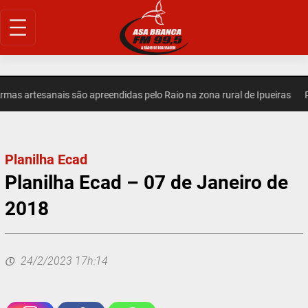
Pular
para
o
conteúdo
s artesanais são apreendidas pelo Raio na zona rural de Ipueiras
REG
Planilha Ecad
Planilha Ecad – 07 de Janeiro de
2018
24/2/2023 17h:14