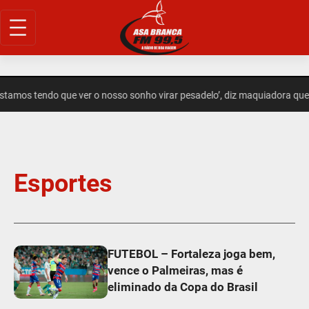
tamos tendo que ver o nosso sonho virar pesadelo’, diz maquiadora que
Esportes
FUTEBOL – Fortaleza joga bem,
vence o Palmeiras, mas é
eliminado da Copa do Brasil