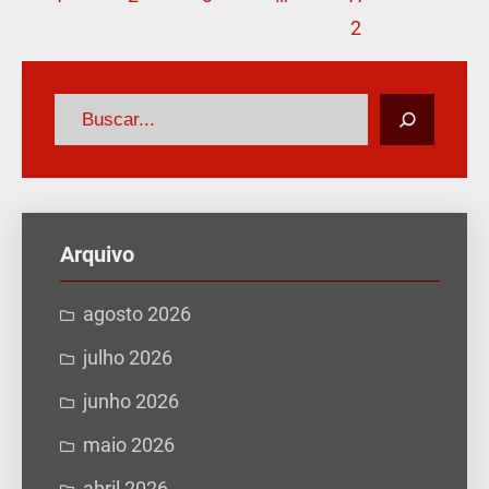
2
P
e
s
q
u
Arquivo
i
s
agosto 2026
a
julho 2026
r
junho 2026
maio 2026
abril 2026