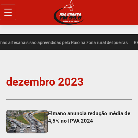
s artesanais são apreendidas pelo Raio na zona rural de Ipueiras
REG
dezembro 2023
Elmano anuncia redução média de
4,5% no IPVA 2024