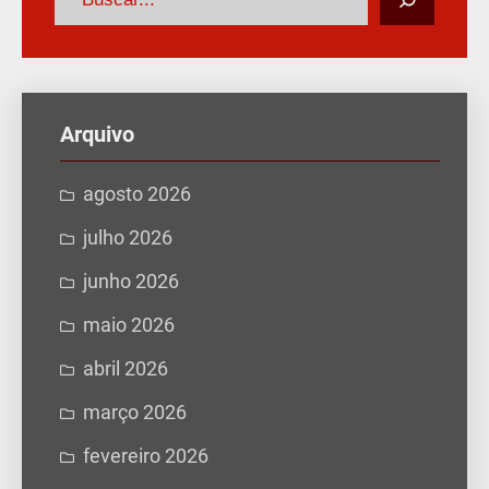
e
s
q
u
Arquivo
i
s
agosto 2026
a
julho 2026
r
junho 2026
maio 2026
abril 2026
março 2026
fevereiro 2026