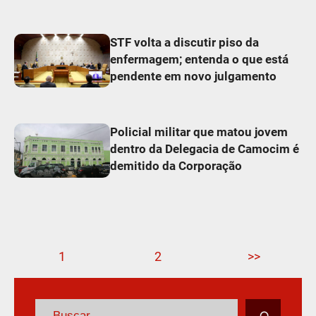
STF volta a discutir piso da
enfermagem; entenda o que está
pendente em novo julgamento
Policial militar que matou jovem
dentro da Delegacia de Camocim é
demitido da Corporação
1
2
>>
P