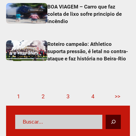
BOA VIAGEM – Carro que faz
coleta de lixo sofre principio de
incêndio
Roteiro campeão: Athletico
suporta pressão, é letal no contra-
ataque e faz história no Beira-Rio
1
2
3
4
>>
P
e