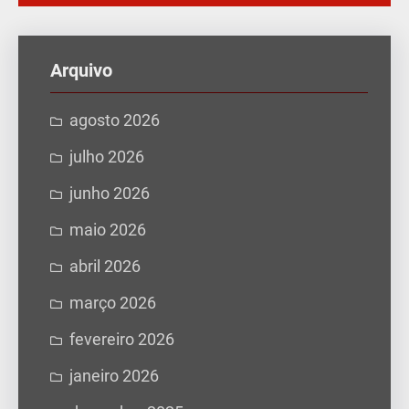
s
q
u
Arquivo
i
s
agosto 2026
a
julho 2026
r
junho 2026
maio 2026
abril 2026
março 2026
fevereiro 2026
janeiro 2026