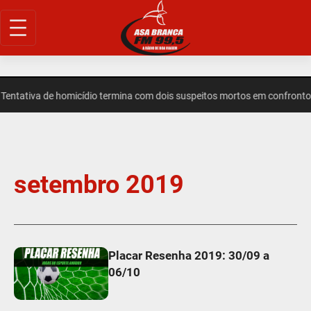
ntativa de homicídio termina com dois suspeitos mortos em confronto
setembro 2019
Placar Resenha 2019: 30/09 a
06/10