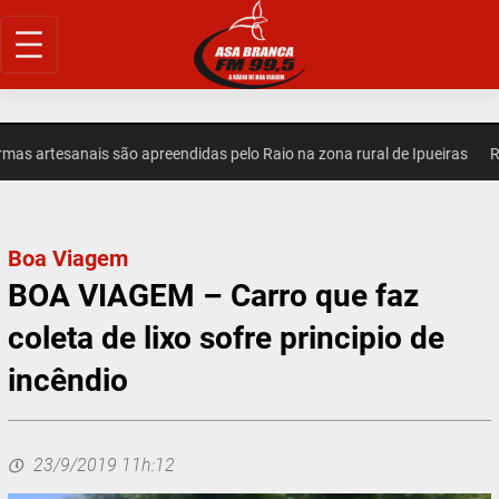
Pular
para
o
conteúdo
 artesanais são apreendidas pelo Raio na zona rural de Ipueiras
REGI
Boa Viagem
BOA VIAGEM – Carro que faz
coleta de lixo sofre principio de
incêndio
23/9/2019 11h:12