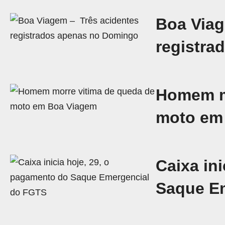
Boa Viag
registra
Homem mo
moto em
Caixa in
Saque E