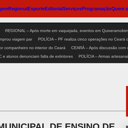
agem
Regional
Esporte
Editorial
Serviços
Programação
Quem 
REGIONAL – Após morte em vaquejada, eventos em Quixeramobim 
omprou viagem par
POLÍCIA – PF realiza cinco operações no Ceará co
r companheiro no interior do Ceará
CEARÁ – Após discussão com cl
e alunos denunciam falta de extintores
POLÍCIA – Armas artesanais
MUNICIPAL DE ENSINO DE