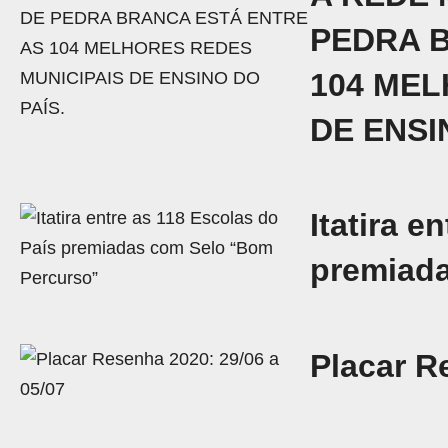
PEDRA 
104 MEL
DE ENSI
Itatira e
premiad
Placar R