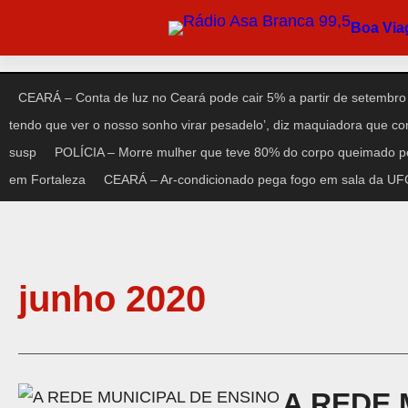
Boa Vi
CEARÁ – Conta de luz no Ceará pode cair 5% a partir de setembro
tendo que ver o nosso sonho virar pesadelo’, diz maquiadora que c
susp
POLÍCIA – Morre mulher que teve 80% do corpo queimado po
em Fortaleza
CEARÁ – Ar-condicionado pega fogo em sala da UFC 
junho 2020
A REDE 