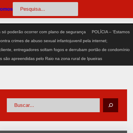
Pesquisar
somos
só poderão ocorrer com plano de segurança
POLÍCIA – ‘Estamos
ntra crimes de abuso sexual infantojuvenil pela internet;
iente, entregadores soltam fogos e derrubam portão de condomínio
 são apreendidas pelo Raio na zona rural de Ipueiras
P
e
s
q