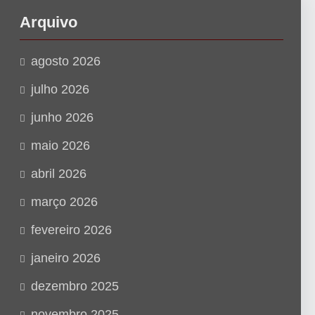
u
Arquivo
i
s
agosto 2026
a
julho 2026
r
junho 2026
maio 2026
abril 2026
março 2026
fevereiro 2026
janeiro 2026
dezembro 2025
novembro 2025