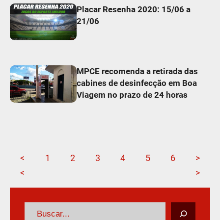
Placar Resenha 2020: 15/06 a
21/06
MPCE recomenda a retirada das
cabines de desinfecção em Boa
Viagem no prazo de 24 horas
<
1
2
3
4
5
6
>
<
>
P