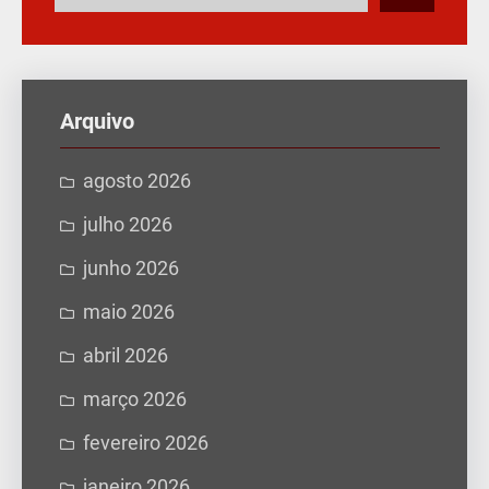
e
s
q
u
Arquivo
i
s
agosto 2026
a
julho 2026
r
junho 2026
maio 2026
abril 2026
março 2026
fevereiro 2026
janeiro 2026