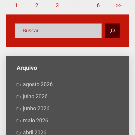
1
2
3
…
6
>>
P
e
s
q
u
Arquivo
i
s
agosto 2026
a
julho 2026
r
junho 2026
maio 2026
abril 2026