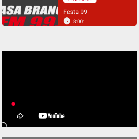
Festa 99
schedule
8:00: