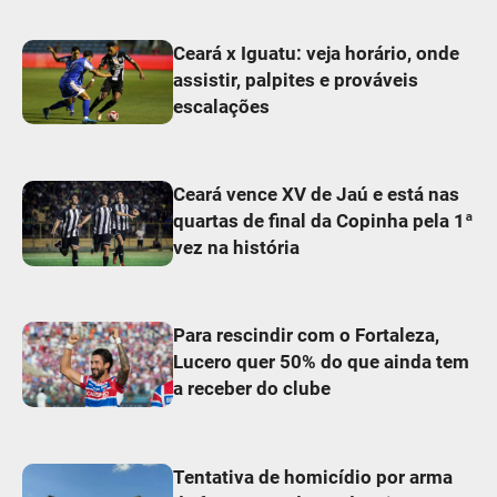
Ceará x Iguatu: veja horário, onde
assistir, palpites e prováveis
escalações
Ceará vence XV de Jaú e está nas
quartas de final da Copinha pela 1ª
vez na história
Para rescindir com o Fortaleza,
Lucero quer 50% do que ainda tem
a receber do clube
Tentativa de homicídio por arma