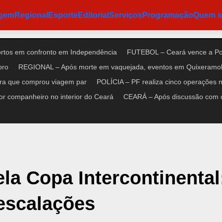
agem
Regional
Esporte
Editorial
Serviços
Programação
Quem 
ortos em confronto em Independência
FUTEBOL – Ceará vence a Pon
bro
REGIONAL – Após morte em vaquejada, eventos em Quixeramob
ora que comprou viagem par
POLÍCIA – PF realiza cinco operações no
r companheiro no interior do Ceará
CEARÁ – Após discussão com cl
la Copa Intercontinental
 escalações