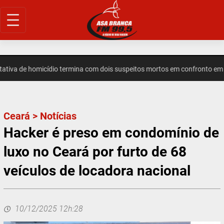
Pular
para
o
conteúdo
a de homicídio termina com dois suspeitos mortos em confronto em In
Ceará
>
Notícias
Hacker é preso em condomínio de
luxo no Ceará por furto de 68
veículos de locadora nacional
10/12/2025 12h:28