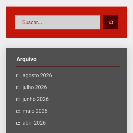
P
e
s
q
u
Arquivo
i
s
agosto 2026
a
julho 2026
r
junho 2026
maio 2026
abril 2026