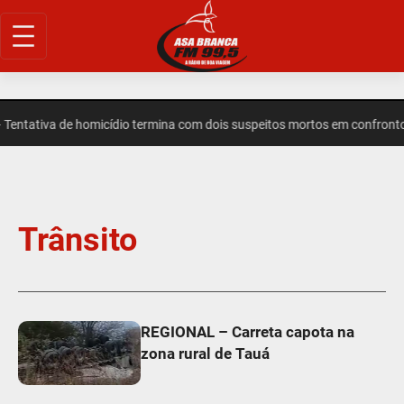
entativa de homicídio termina com dois suspeitos mortos em confronto
Trânsito
REGIONAL – Carreta capota na
zona rural de Tauá