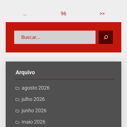
…
96
>>
P
e
s
q
u
Arquivo
i
s
agosto 2026
a
julho 2026
r
junho 2026
maio 2026