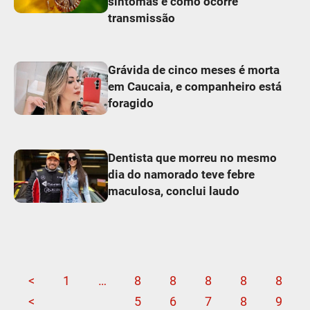
sintomas e como ocorre
transmissão
Grávida de cinco meses é morta
em Caucaia, e companheiro está
foragido
Dentista que morreu no mesmo
dia do namorado teve febre
maculosa, conclui laudo
<
1
…
8
8
8
8
8
<
5
6
7
8
9