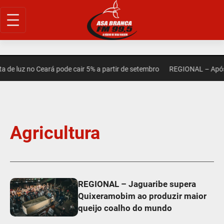
de luz no Ceará pode cair 5% a partir de setembro
REGIONAL – Após m
Agricultura
REGIONAL – Jaguaribe supera
Quixeramobim ao produzir maior
queijo coalho do mundo