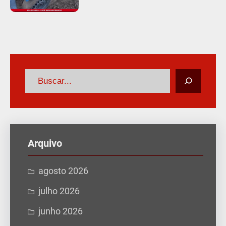
P
e
s
q
u
Arquivo
i
s
agosto 2026
a
julho 2026
r
junho 2026