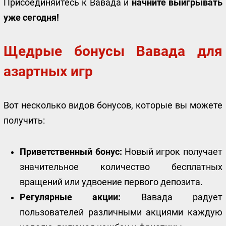
Присоединяйтесь к Вавада и
начните выигрывать
уже сегодня!
Щедрые бонусы Вавада для
азартных игр
Вот несколько видов бонусов, которые вы можете
получить:
Приветственный бонус:
Новый игрок получает
значительное количество бесплатных
вращений или удвоение первого депозита.
Регулярные акции:
Вавада радует
пользователей различными акциями каждую