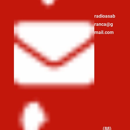
radioasab
ranca@g
mail.com
(88)