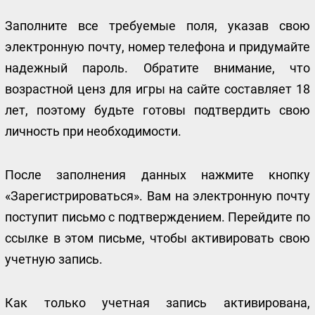
Заполните все требуемые поля, указав свою
электронную почту, номер телефона и придумайте
надежный пароль. Обратите внимание, что
возрастной ценз для игры на сайте составляет 18
лет, поэтому будьте готовы подтвердить свою
личность при необходимости.
После заполнения данных нажмите кнопку
«Зарегистрироваться». Вам на электронную почту
поступит письмо с подтверждением. Перейдите по
ссылке в этом письме, чтобы активировать свою
учетную запись.
Как только учетная запись активирована,