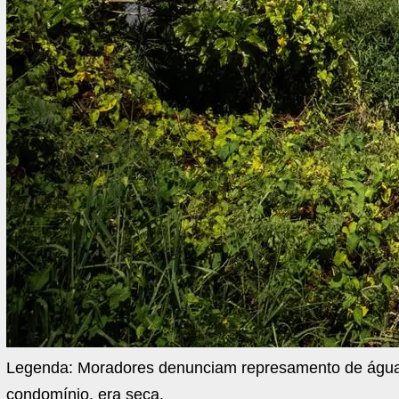
Legenda:
Moradores denunciam represamento de água 
condomínio, era seca.