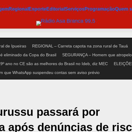
agem
Regional
Esporte
Editorial
Serviços
Programação
Quem 
al de Ipueiras
REGIONAL – Carreta capota na zona rural de Tauá
é eliminado da Copa do Brasil
SEGURANÇA – Homem que atropelou n
9º ano no CE são as melhores do Brasil no Ideb, diz MEC
ELEIÇÕES 
m que WhatsApp suspendeu contas sem aviso prévio
russu passará por
 após denúncias de ris