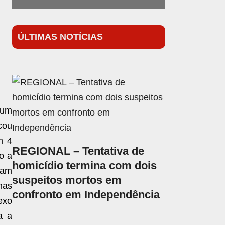
ÚLTIMAS NOTÍCIAS
 um
cou
m 4
REGIONAL – Tentativa de
o a
homicídio termina com dois
vam
suspeitos mortos em
nas
confronto em Independência
exo
a a