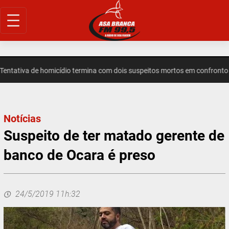
Pular
para
o
conteúdo
ativa de homicídio termina com dois suspeitos mortos em confronto em
Notícias
Suspeito de ter matado gerente de
banco de Ocara é preso
24/5/2019 11h:32