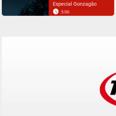
Especial Gonzagão
schedule
5:00: