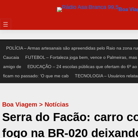
Pular
Boa Vi
para
o
conteúdo
POLÍCIA – Armas artesanais são apreendidas pelo Raio na zona rur
Caucaia
FUTEBOL – Fortaleza joga bem, vence o Palmeiras, mas 
amigo de
EDUCAÇÃO – 24 escolas públicas que ofertam do 6º ao 
ficam no passado: ‘O que me cab
TECNOLOGIA – Usuários relata
Boa Viagem
>
Notícias
Serra do Facão: carro c
fogo na BR-020 deixand