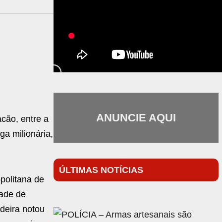
ANUNCIE AQUI
acão, entre a
a milionária,
ÚLTIMAS NOTÍCIAS
politana de
dade de
deira notou