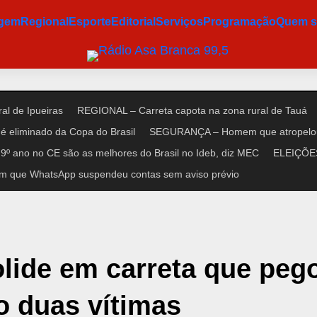
agem
Regional
Esporte
Editorial
Serviços
Programação
Quem 
al de Ipueiras
REGIONAL – Carreta capota na zona rural de Tauá
é eliminado da Copa do Brasil
SEGURANÇA – Homem que atropelou n
9º ano no CE são as melhores do Brasil no Ideb, diz MEC
ELEIÇÕES 
m que WhatsApp suspendeu contas sem aviso prévio
olide em carreta que peg
o duas vítimas