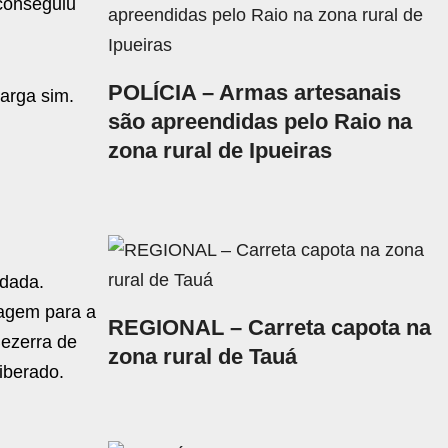
 conseguiu
POLÍCIA – Armas artesanais
carga sim.
são apreendidas pelo Raio na
zona rural de Ipueiras
idada.
iagem para a
REGIONAL – Carreta capota na
Bezerra de
zona rural de Tauá
iberado.