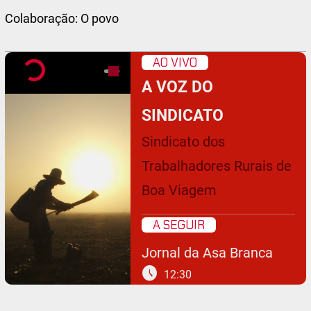
Colaboração: O povo
AO VIVO
A VOZ DO
SINDICATO
Sindicato dos
Trabalhadores Rurais de
Boa Viagem
A SEGUIR
Jornal da Asa Branca
schedule
12:30