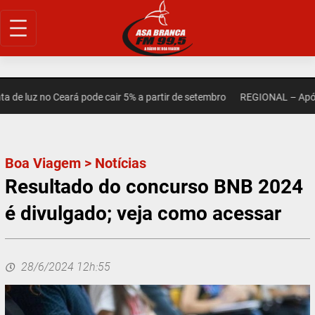
Pular
para
o
conteúdo
 luz no Ceará pode cair 5% a partir de setembro
REGIONAL – Após mo
Boa Viagem
>
Notícias
Resultado do concurso BNB 2024
é divulgado; veja como acessar
28/6/2024 12h:55