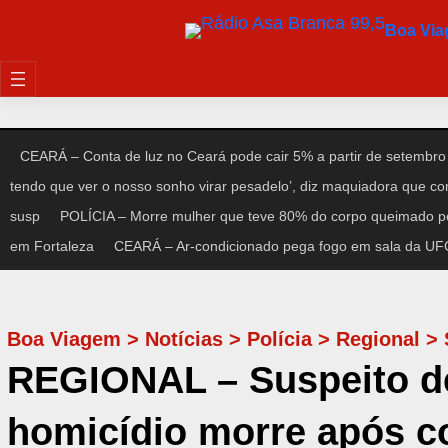
Pular
Boa Vi
para
o
conteúdo
CEARÁ – Conta de luz no Ceará pode cair 5% a partir de setembro
tendo que ver o nosso sonho virar pesadelo’, diz maquiadora que c
susp
POLÍCIA – Morre mulher que teve 80% do corpo queimado po
em Fortaleza
CEARÁ – Ar-condicionado pega fogo em sala da UFC 
Boa Viagem
>
Notícias
>
Polícia
>
Regional
>
REGIONAL – Suspeito de
homicídio morre após c