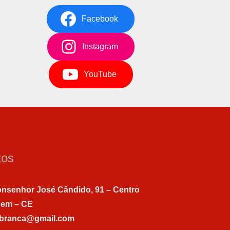
Facebook
Instagram
YouTube
tos
nsenhor José Cândido, 91 – Centro
gem – CE
abranca@gmail.com