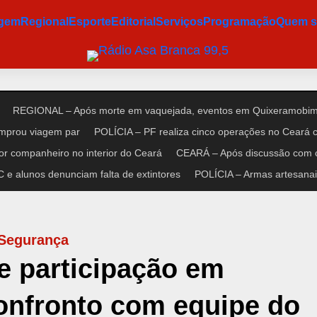
agem
Regional
Esporte
Editorial
Serviços
Programação
Quem 
REGIONAL – Após morte em vaquejada, eventos em Quixeramobim 
omprou viagem par
POLÍCIA – PF realiza cinco operações no Ceará co
r companheiro no interior do Ceará
CEARÁ – Após discussão com cl
e alunos denunciam falta de extintores
POLÍCIA – Armas artesanais
Segurança
 participação em
onfronto com equipe do