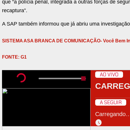
que “a polícia penal, integrada a outras forças de seg
recaptura”.
A SAP também informou que já abriu uma investigação 
SISTEMA ASA BRANCA DE COMUNICAÇÃO- Você Bem In
FONTE: G1
AO VIVO
CARRE
A SEGUIR
Carregando
schedule