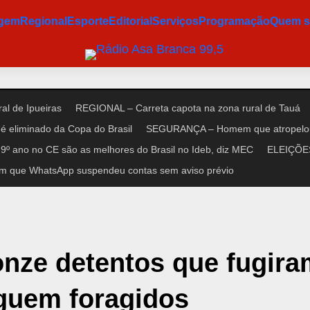
agem
Regional
Esporte
Editorial
Serviços
Programação
Quem 
al de Ipueiras
REGIONAL – Carreta capota na zona rural de Tauá
é eliminado da Copa do Brasil
SEGURANÇA – Homem que atropelou n
9º ano no CE são as melhores do Brasil no Ideb, diz MEC
ELEIÇÕES 
m que WhatsApp suspendeu contas sem aviso prévio
onze detentos que fugir
eguem foragidos