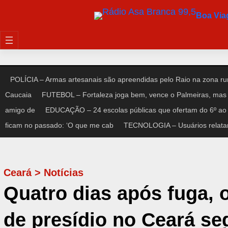
Pular
Boa Vi
para
o
conteúdo
POLÍCIA – Armas artesanais são apreendidas pelo Raio na zona rur
Caucaia
FUTEBOL – Fortaleza joga bem, vence o Palmeiras, mas 
amigo de
EDUCAÇÃO – 24 escolas públicas que ofertam do 6º ao 
ficam no passado: ‘O que me cab
TECNOLOGIA – Usuários relata
Ceará
>
Notícias
Quatro dias após fuga, 
de presídio no Ceará s