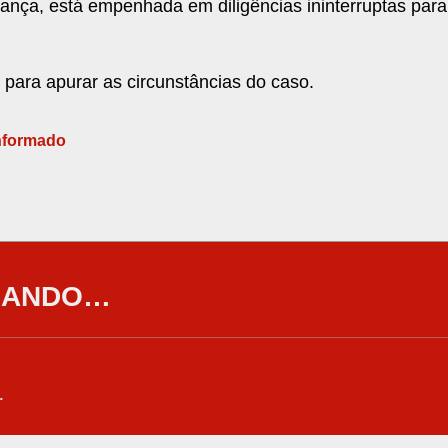
urança, está empenhada em diligências ininterruptas para
para apurar as circunstâncias do caso.
formado
GANDO…
…