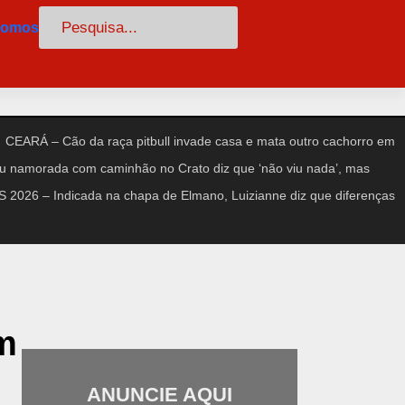
Pesquisar
somos
CEARÁ – Cão da raça pitbull invade casa e mata outro cachorro em
amorada com caminhão no Crato diz que ‘não viu nada’, mas
2026 – Indicada na chapa de Elmano, Luizianne diz que diferenças
am
ANUNCIE AQUI