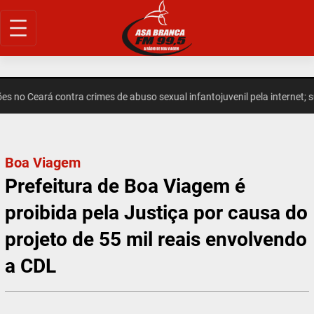
Pular
para
o
conteúdo
no Ceará contra crimes de abuso sexual infantojuvenil pela internet; sus
Boa Viagem
Prefeitura de Boa Viagem é
proibida pela Justiça por causa do
projeto de 55 mil reais envolvendo
a CDL