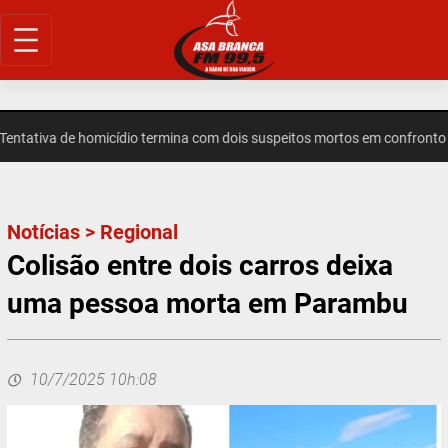
Pular
para
o
conteúdo
ativa de homicídio termina com dois suspeitos mortos em confronto e
Notícias
>
Regional
Colisão entre dois carros deixa
uma pessoa morta em Parambu
10/7/2025 10h:08