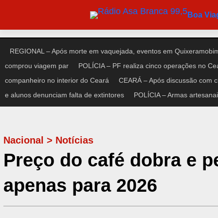
Pular
Boa Vi
para
o
conteúdo
REGIONAL – Após morte em vaquejada, eventos em Quixeramobim 
comprou viagem par
POLÍCIA – PF realiza cinco operações no Cear
companheiro no interior do Ceará
CEARÁ – Após discussão com cl
e alunos denunciam falta de extintores
POLÍCIA – Armas artesanais
Nacional
>
Notícias
Preço do café dobra e p
apenas para 2026