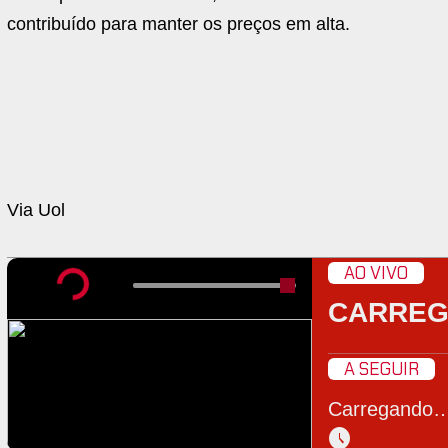
contribuído para manter os preços em alta.
Via Uol
AO VIVO
CARRE
A SEGUIR
Carregando
schedule