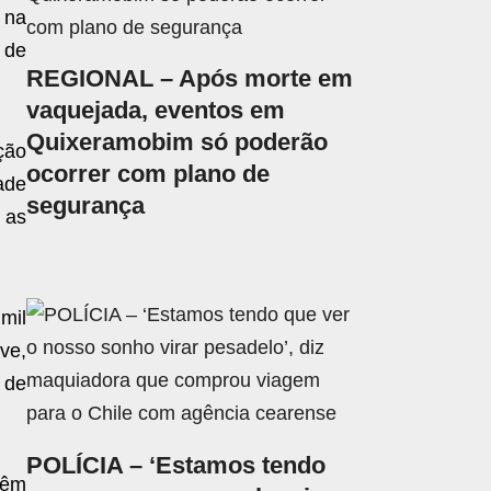
 na
 de
REGIONAL – Após morte em
vaquejada, eventos em
Quixeramobim só poderão
ção
ocorrer com plano de
ade
segurança
 as
mil
ve,
r de
POLÍCIA – ‘Estamos tendo
têm