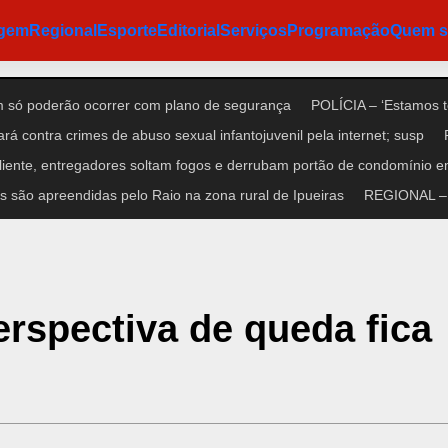
agem
Regional
Esporte
Editorial
Serviços
Programação
Quem 
só poderão ocorrer com plano de segurança
POLÍCIA – ‘Estamos t
á contra crimes de abuso sexual infantojuvenil pela internet; susp
iente, entregadores soltam fogos e derrubam portão de condomínio e
 são apreendidas pelo Raio na zona rural de Ipueiras
REGIONAL – C
erspectiva de queda fica