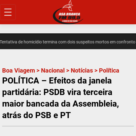
Pular
para
o
conteúdo
ativa de homicídio termina com dois suspeitos mortos em confronto em
Boa Viagem
>
Nacional
>
Notícias
>
Política
POLÍTICA – Efeitos da janela
partidária: PSDB vira terceira
maior bancada da Assembleia,
atrás do PSB e PT