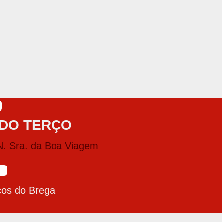
DO TERÇO
N. Sra. da Boa Viagem
cos do Brega