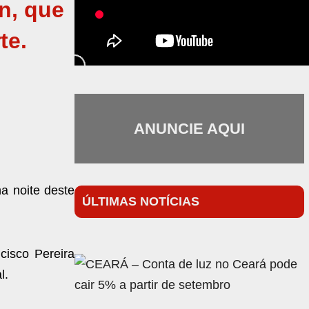
n, que
te.
ANUNCIE AQUI
na noite deste
ÚLTIMAS NOTÍCIAS
cisco Pereira
l.