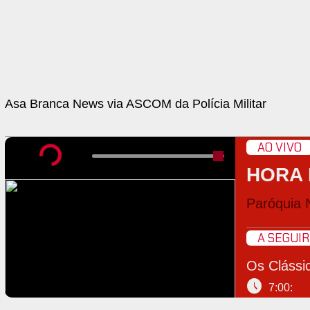
Asa Branca News via ASCOM da Polícia Militar
AO VIVO
HORA 
Paróquia 
A SEGUIR
Os Clássi
schedule
7:00: