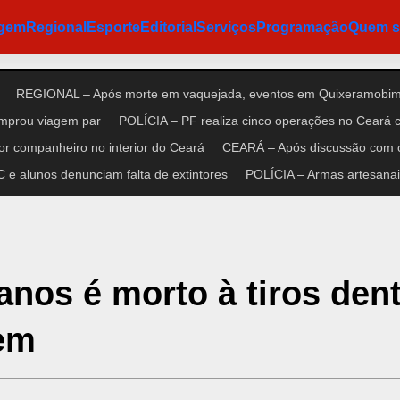
agem
Regional
Esporte
Editorial
Serviços
Programação
Quem 
REGIONAL – Após morte em vaquejada, eventos em Quixeramobim 
omprou viagem par
POLÍCIA – PF realiza cinco operações no Ceará co
r companheiro no interior do Ceará
CEARÁ – Após discussão com cl
e alunos denunciam falta de extintores
POLÍCIA – Armas artesanais
nos é morto à tiros den
em