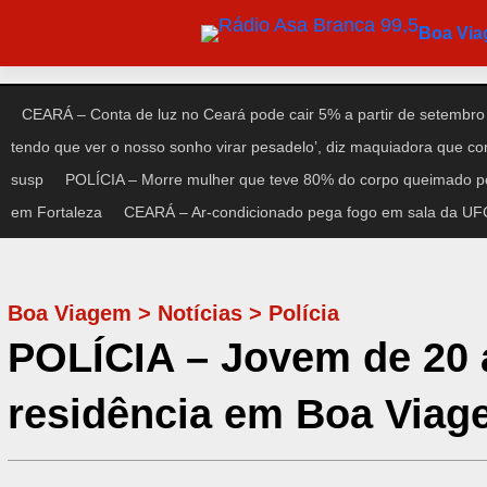
Pular
Boa Vi
para
o
conteúdo
CEARÁ – Conta de luz no Ceará pode cair 5% a partir de setembro
tendo que ver o nosso sonho virar pesadelo’, diz maquiadora que c
susp
POLÍCIA – Morre mulher que teve 80% do corpo queimado po
em Fortaleza
CEARÁ – Ar-condicionado pega fogo em sala da UFC 
Boa Viagem
>
Notícias
>
Polícia
POLÍCIA – Jovem de 20 a
residência em Boa Viag