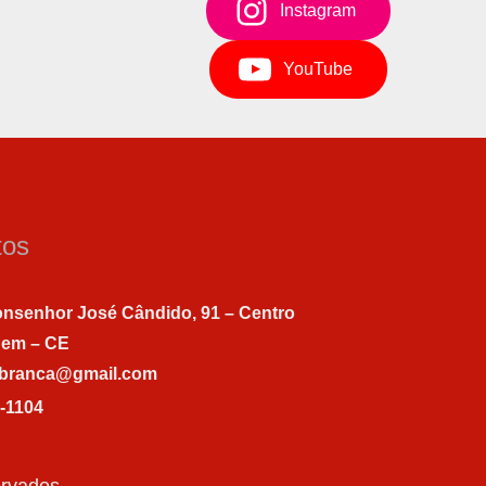
Instagram
YouTube
tos
nsenhor José Cândido, 91 – Centro
gem – CE
abranca@gmail.com
7-1104