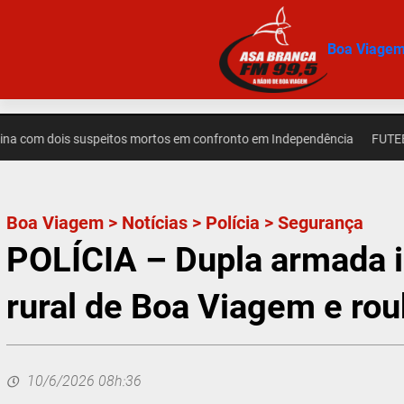
Pular
para
Boa Viage
o
conteúdo
 dois suspeitos mortos em confronto em Independência
FUTEBOL – Cea
Boa Viagem
>
Notícias
>
Polícia
>
Segurança
POLÍCIA – Dupla armada i
rural de Boa Viagem e rou
10/6/2026 08h:36