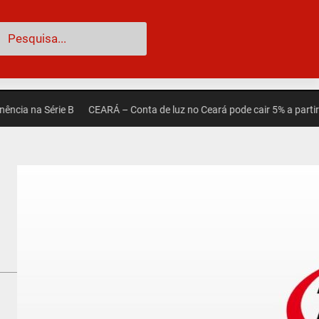
esquisar
a Série B
CEARÁ – Conta de luz no Ceará pode cair 5% a partir de set