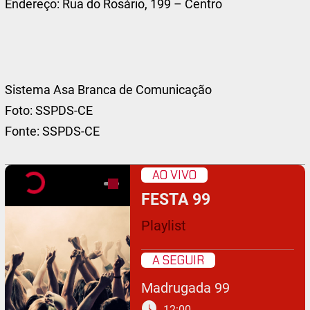
Endereço: Rua do Rosário, 199 – Centro
Sistema Asa Branca de Comunicação
Foto: SSPDS-CE
Fonte: SSPDS-CE
AO VIVO
FESTA 99
Playlist
A SEGUIR
Madrugada 99
schedule
12:00