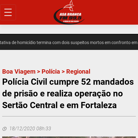
Pular
para
o
conteúdo
a de homicídio termina com dois suspeitos mortos em confronto em In
Boa Viagem
>
Polícia
>
Regional
Polícia Civil cumpre 52 mandados
de prisão e realiza operação no
Sertão Central e em Fortaleza
18/12/2020 08h:33