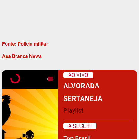
Fonte: Polícia militar
Asa Branca News
AO VIVO
ALVORADA
SERTANEJA
Playlist
A SEGUIR
Top Brasil