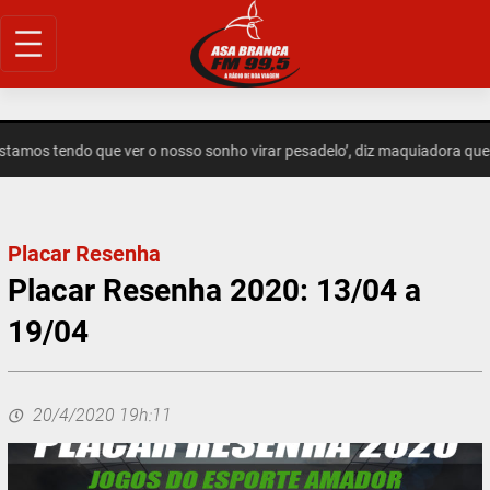
Pular
para
o
conteúdo
amos tendo que ver o nosso sonho virar pesadelo’, diz maquiadora que
Placar Resenha
Placar Resenha 2020: 13/04 a
19/04
20/4/2020 19h:11