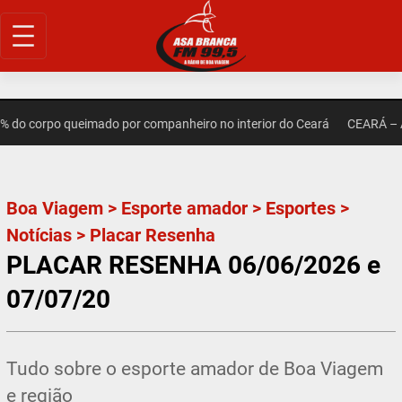
Pular
para
o
conteúdo
do corpo queimado por companheiro no interior do Ceará
CEARÁ – Apó
Boa Viagem
>
Esporte amador
>
Esportes
>
Notícias
>
Placar Resenha
PLACAR RESENHA 06/06/2026 e
07/07/20
Tudo sobre o esporte amador de Boa Viagem
e região