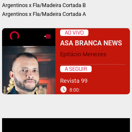
Argentinos x Fla/Madeira Cortada B
Argentinos x Fla/Madeira Cortada A
AO VIVO
ASA BRANCA NEWS
Epitácio Menezes
A SEGUIR
Revista 99
schedule
8:00: