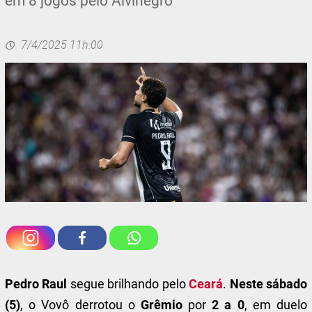
em 8 jogos pelo Alvinegro
7/4/2025 11h:00
Pedro Raul
segue brilhando pelo
Ceará
.
Neste sábado
(5)
, o Vovô derrotou o
Grêmio
por
2 a 0
, em duelo