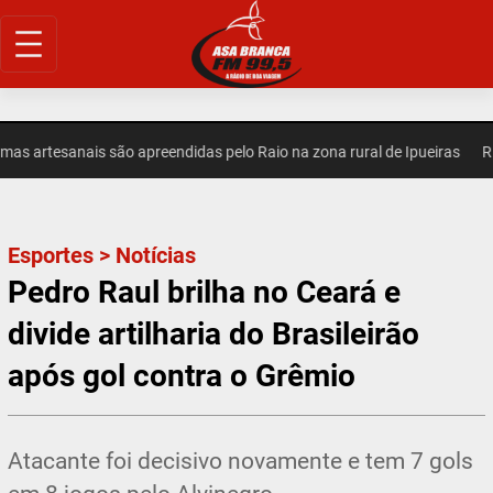
Pular
para
o
conteúdo
 artesanais são apreendidas pelo Raio na zona rural de Ipueiras
REGI
Esportes
>
Notícias
Pedro Raul brilha no Ceará e
divide artilharia do Brasileirão
após gol contra o Grêmio
Atacante foi decisivo novamente e tem 7 gols