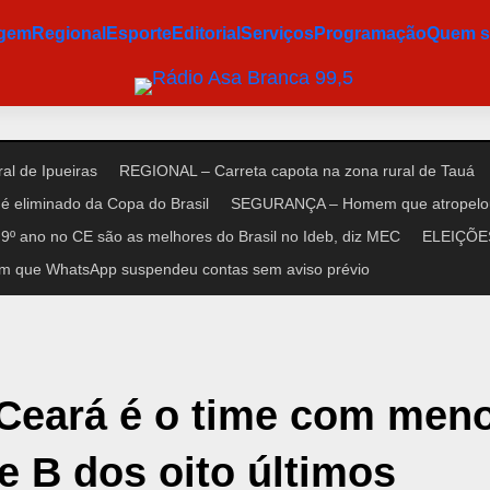
agem
Regional
Esporte
Editorial
Serviços
Programação
Quem 
al de Ipueiras
REGIONAL – Carreta capota na zona rural de Tauá
é eliminado da Copa do Brasil
SEGURANÇA – Homem que atropelou n
9º ano no CE são as melhores do Brasil no Ideb, diz MEC
ELEIÇÕES 
m que WhatsApp suspendeu contas sem aviso prévio
, Ceará é o time com men
e B dos oito últimos