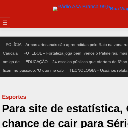
Pular
Boa Vi
para
o
conteúdo
POLÍCIA – Armas artesanais são apreendidas pelo Raio na zona rur
Caucaia
FUTEBOL – Fortaleza joga bem, vence o Palmeiras, mas 
amigo de
EDUCAÇÃO – 24 escolas públicas que ofertam do 6º ao 
ficam no passado: ‘O que me cab
TECNOLOGIA – Usuários relata
Esportes
Para site de estatística
chance de cair para Séri