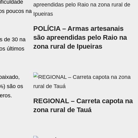
ificuldade
aos poucos na
POLÍCIA – Armas artesanais
são apreendidas pelo Raio na
s de 30 na
zona rural de Ipueiras
os últimos
baixado,
6%) são os
eros.
REGIONAL – Carreta capota na
zona rural de Tauá