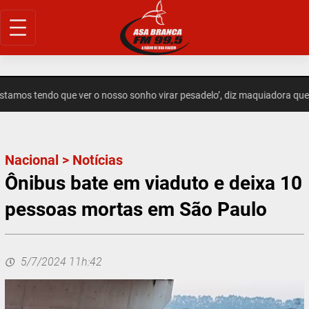
Pular
para
o
conteúdo
tamos tendo que ver o nosso sonho virar pesadelo’, diz maquiadora que
Nacional
>
Notícias
Ônibus bate em viaduto e deixa 10
pessoas mortas em São Paulo
5/7/2024 11h:42