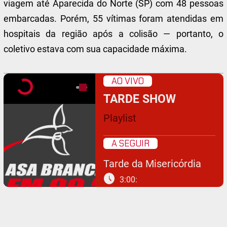
viagem até Aparecida do Norte (SP) com 48 pessoas
embarcadas. Porém, 55 vítimas foram atendidas em
hospitais da região após a colisão — portanto, o
coletivo estava com sua capacidade máxima.
AO VIVO
TARDE SHOW
Playlist
A SEGUIR
Tarde da Misericórdia
schedule
3:00: