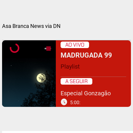
Asa Branca News via DN
AO VIVO
MADRUGADA 99
Playlist
A SEGUIR
Especial Gonzagão
schedule
5:00: