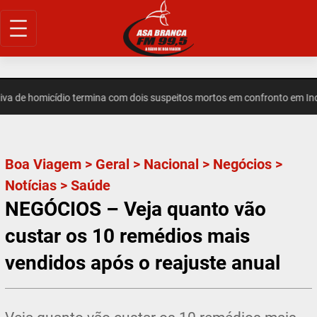
Pular
para
o
conteúdo
de homicídio termina com dois suspeitos mortos em confronto em Indep
Boa Viagem
>
Geral
>
Nacional
>
Negócios
>
Notícias
>
Saúde
NEGÓCIOS – Veja quanto vão
custar os 10 remédios mais
vendidos após o reajuste anual