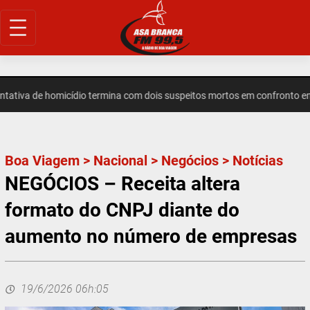
Pular
para
o
conteúdo
va de homicídio termina com dois suspeitos mortos em confronto em I
Boa Viagem
>
Nacional
>
Negócios
>
Notícias
NEGÓCIOS – Receita altera
formato do CNPJ diante do
aumento no número de empresas
19/6/2026 06h:05