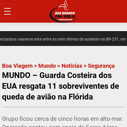
Pular
para
o
conteúdo
adora cearense está entre as sete vítimas de acidente na BR-251, em Mi
Boa Viagem
>
Mundo
>
Notícias
>
Segurança
MUNDO – Guarda Costeira dos
EUA resgata 11 sobreviventes de
queda de avião na Flórida
Grupo ficou cerca de cinco horas em alto-mar.