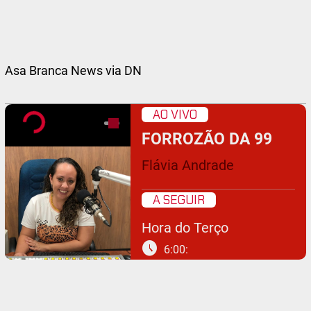
Asa Branca News via DN
AO VIVO
FORROZÃO DA 99
Flávia Andrade
A SEGUIR
Hora do Terço
schedule
6:00: