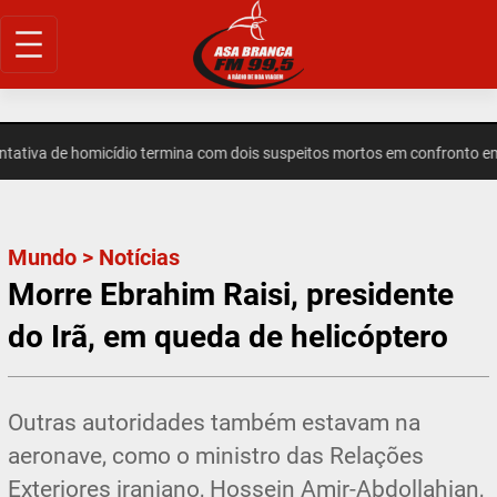
Pular
para
o
conteúdo
iva de homicídio termina com dois suspeitos mortos em confronto em 
Mundo
>
Notícias
Morre Ebrahim Raisi, presidente
do Irã, em queda de helicóptero
Outras autoridades também estavam na
aeronave, como o ministro das Relações
Exteriores iraniano, Hossein Amir-Abdollahian,