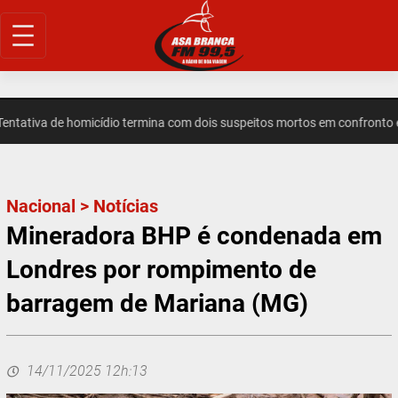
Pular
para
o
conteúdo
ativa de homicídio termina com dois suspeitos mortos em confronto e
Nacional
>
Notícias
Mineradora BHP é condenada em
Londres por rompimento de
barragem de Mariana (MG)
14/11/2025 12h:13