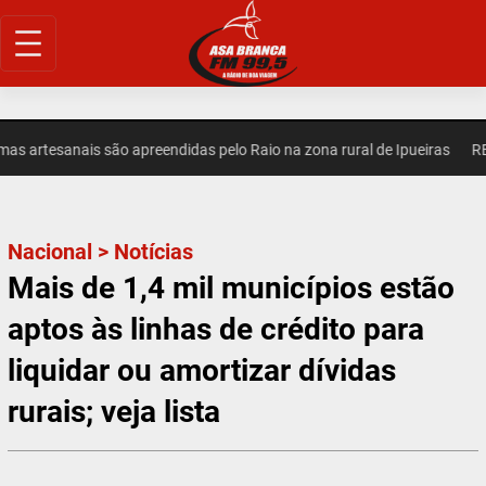
Pular
para
o
conteúdo
 artesanais são apreendidas pelo Raio na zona rural de Ipueiras
REGI
Nacional
>
Notícias
Mais de 1,4 mil municípios estão
aptos às linhas de crédito para
liquidar ou amortizar dívidas
rurais; veja lista