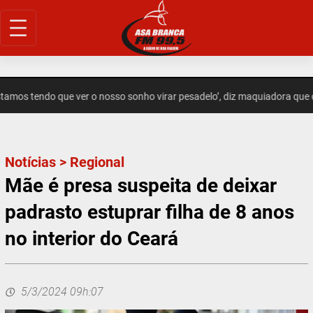
Pular
para
o
conteúdo
amos tendo que ver o nosso sonho virar pesadelo’, diz maquiadora que 
Notícias
>
Regional
Mãe é presa suspeita de deixar
padrasto estuprar filha de 8 anos
no interior do Ceará
5/3/2024 09h:07