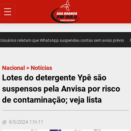
Pular
para
o
conteúdo
rios relatam que WhatsApp suspendeu contas sem aviso prévio
FUT
Nacional
>
Notícias
Lotes do detergente Ypê são
suspensos pela Anvisa por risco
de contaminação; veja lista
9/5/2024 11h:11