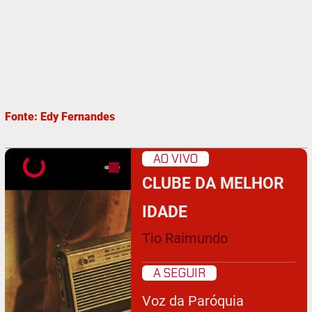
Fonte: Edy Fernandes
AO VIVO
CLUBE DA MELHOR
IDADE
Tio Raimundo
A SEGUIR
Voz da Paróquia